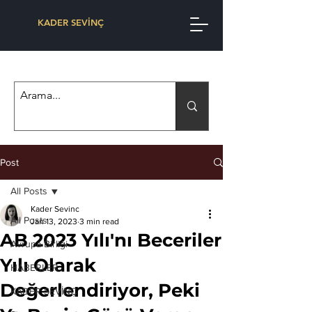
KADER SEVİNÇ
Post
All Posts
Kader Sevinc
All Posts
Jan 13, 2023
3 min read
AB 2023 Yılı'nı Beceriler
Avrupa Birliği
Yılı Olarak
HABERLER
Değerlendiriyor, Peki
KADER SEVİNÇ