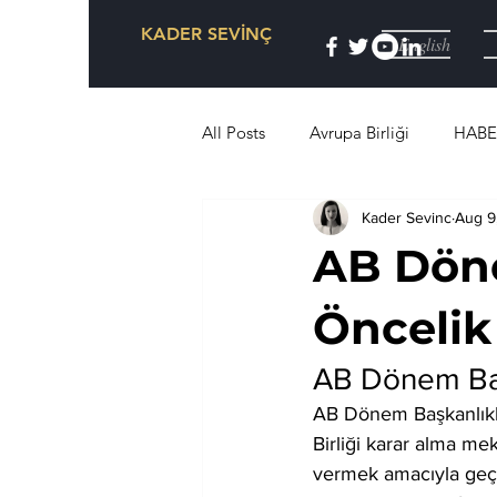
KADER SEVİNÇ
English
All Posts
Avrupa Birliği
HABE
Kader Sevinc
Aug 9
Kurumsal Yönetim
Forward 
AB Döne
Öncelik
AB Dönem Baş
AB Dönem Başkanlıklar
Birliği karar alma mek
vermek amacıyla geçe