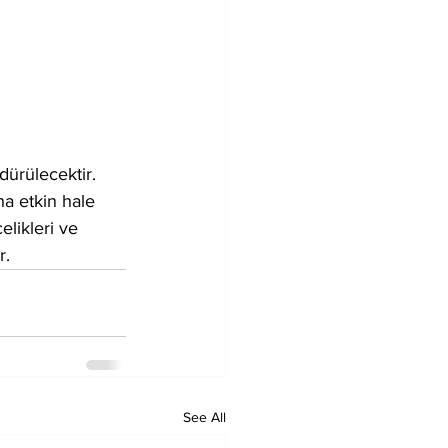
dürülecektir.
ha etkin hale 
elikleri ve 
r.
See All