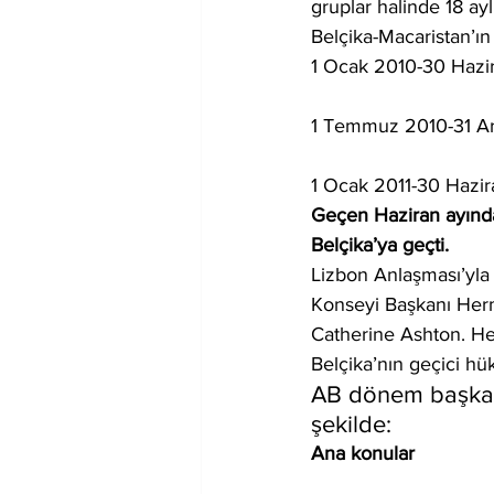
gruplar halinde 18 ay
Belçika-Macaristan’ın
1 Ocak 2010-30 Hazi
1 Temmuz 2010-31 Ar
1 Ocak 2011-30 Hazir
Geçen Haziran ayında
Belçika’ya geçti.
Lizbon Anlaşması’yla 
Konseyi Başkanı Herm
Catherine Ashton. H
Belçika’nın geçici hü
AB dönem başkanlı
şekilde:
Ana konular