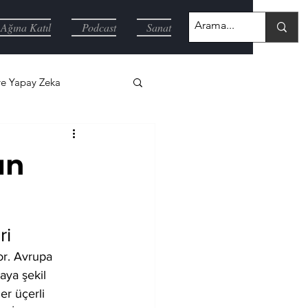
Ağına Katıl
Podcast
Sanat
ve Yapay Zeka
ın
ri
or. Avrupa 
aya şekil 
r üçerli 