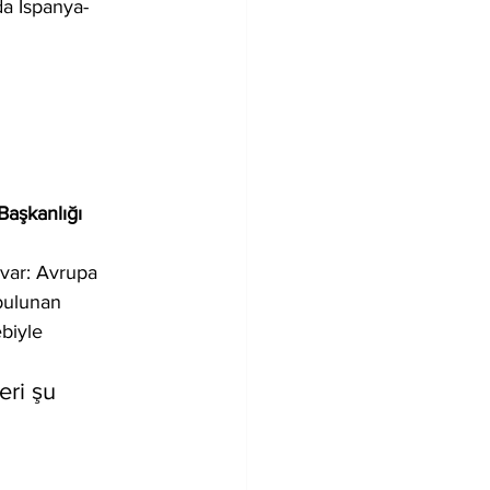
da İspanya-
aşkanlığı 
 var: Avrupa 
bulunan 
biyle 
ri şu 