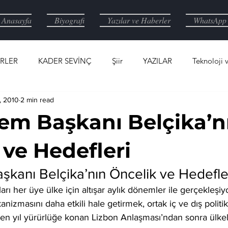
Anasayfa
Biyografi
Yazılar ve Haberler
WhatsApp 
RLER
KADER SEVİNÇ
Şiir
YAZILAR
Teknoloji 
, 2010
2 min read
1919
Atatürk
m Başkanı Belçika’n
 ve Hedefleri
kanı Belçika’nın Öncelik ve Hedefle
ı her üye ülke için altışar aylık dönemler ile gerçekleşiy
anizmasını daha etkili hale getirmek, ortak iç ve dış politik
n yıl yürürlüğe konan Lizbon Anlaşması’ndan sonra ülkele