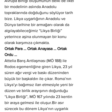
Avrupa Birliği oluşumunun belki de ilkel 
bir modelinin aslında Anadolu 
topraklarında doğduğunu söylüyor tarih 
bize. Likya uygarlığının Anadolu ve 
Dünya tarihine bir armağanı olarak da  
algılayabileceğimiz “Likya Birliği” 
yeterince aşina olunmayan bir konu 
olarak karşımıza çıkmakta.
Ortak Para … Ortak Anayasa … Ortak 
Ordu …
Attelia Barış Antlaşması (MÖ 188) ile  
Rodos egemenliğine giren Likya, 23 yıl 
süren ağır vergi ve baskı düzeninden 
büyük bir başkaldırı ile çıkar. Roma’nın 
Likya’yı bağımsız ilan etmesiyle yeni bir 
düzen ve birlik arayışının doğurduğu 
“Likya Birliği”, MÖ 167 yılında 23 kentin 
bir araya gelmesi ile oluşur.Bir asır 
sürecek bu dönem Likya’nın uygarlık 