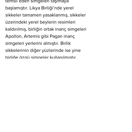
temsil eden simgeleri taşımaya 
başlamıştır. Likya Birliği’nde yerel 
sikkeler tamamen yasaklanmış, sikkeler 
üzerindeki yerel beylerin resimleri 
kaldırılmış, birliğin ortak inanç simgeleri 
Apollon, Artemis gibi Pagan inanç 
simgeleri yerlerini almıştır. Birlik 
sikkelerinin diğer yüzlerinde ise yine 
birliğe özgü simgeler kullanılmıştır. 
Bugün Avrupa tek para birimi Euro da 
tamamen bu tasarıma dayalıdır. Metal 
paraların bir yüzünde ulusal simgeler 
kalmıştır. Fakat diğer yüzlerinde ve 
kağıt parlarda yalnızca ortak Avrupalı 
simgeler yer almaktadır.
Ordu, kara ve deniz kuvvetleri olarak 
ayrılır. Her kuvvetin başında o alanlarda 
uzmanlaşmış komutanlar yer alır. Ortak 
bir adalet kurulu bulunan birlikte her 