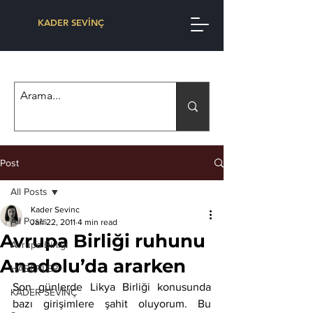
KADER SEVİNÇ
Post
All Posts
Kader Sevinc
All Posts
Jan 22, 2011
4 min read
Avrupa Birliği ruhunu
Avrupa Birliği
Anadolu’da ararken
HABERLER
Son günlerde Likya Birliği konusunda 
KADER SEVİNÇ
bazı girişimlere şahit oluyorum. Bu 