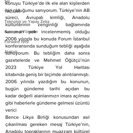
Şiir
konuyu Türkiye’de ilk ele alan kişilerden 
biri olduğumu sanıyorum. Türkiye’nin AB 
YAZILAR
süreci, Avrupalı kimliği, Anadolu 
Teknoloji ve Yapay Zeka
kültürlerinin zenginliği bağlamında 
Kurumsal Yönetim
konunun pek incelenmemiş olduğu 
2006 yılında bu konuda Forum İstanbul 
Forward 1919
konferansında sunduğum tebliği aşağıda 
Atatürk
sunuyorum. Bu tebliğim daha sonra 
gazetelerde ve Mehmet Öğütçü’nün 
2023 Türkiye Yol Haritası 
kitabında geniş bir biçimde alıntılanmıştı.
2006 yılında yazdığım bu konunun, 
bugün gündeme tarihi açıdan bu 
kadar değerli alanlarımızn imara açılması 
gibi haberlerle gündeme gelmesi üzüntü 
verici
Bence Likya Birliği konusundan asıl 
çıkarılması gereken mesaj Türkiye’nin, 
Anadolu topraklarının muazzam kültürel 