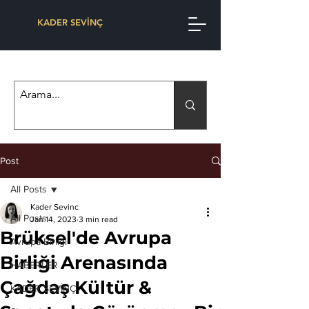
KADER SEVİNÇ
Post
All Posts
Kader Sevinc
All Posts
Jan 14, 2023
3 min read
Brüksel'de Avrupa
Avrupa Birliği
Birliği Arenasında
HABERLER
Çağdaş Kültür &
KADER SEVİNÇ