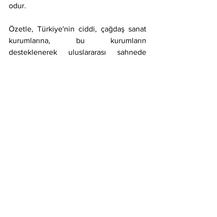
odur.
Özetle, Türkiye'nin ciddi, çağdaş sanat 
kurumlarına, bu kurumların 
desteklenerek uluslararası sahnede 
yerlerini almasına ihtiyaçları var.
Aksi halde hem na-mavcut oluyoruz ve 
onlar daima haksızdırlar ya da sadece 
başka ülkelerin kurumlarında sınırlı yer 
buluyor sanatçılarımız.
Örneğin Refik Anadol dünyada 
göğsümüzü kabartan işler yapıyor. Çok 
başarılı. Eserleri her yerde.
Ben artık Avrupa Parlamentosu'na 
gidince bir Refik Anadol eseriyle 
karşılaşmak ve gururla muhataplarıma 