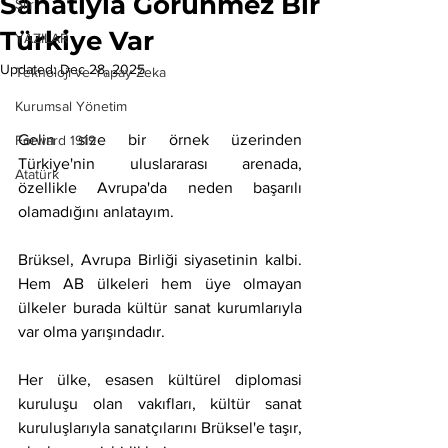
Sanatıyla Görünmez Bir
Şiir
Türkiye Var
YAZILAR
Updated:
Dec 28, 2025
Teknoloji ve Yapay Zeka
Kurumsal Yönetim
Gelin size bir örnek üzerinden 
Forward 1919
Türkiye'nin uluslararası arenada, 
Atatürk
özellikle Avrupa'da neden başarılı 
olamadığını anlatayım.
Brüksel, Avrupa Birliği siyasetinin kalbi. 
Hem AB ülkeleri hem üye olmayan 
ülkeler burada kültür sanat kurumlarıyla 
var olma yarışındadır.
Her ülke, esasen kültürel diplomasi 
kuruluşu olan vakıfları, kültür sanat 
kuruluşlarıyla sanatçılarını Brüksel'e taşır, 