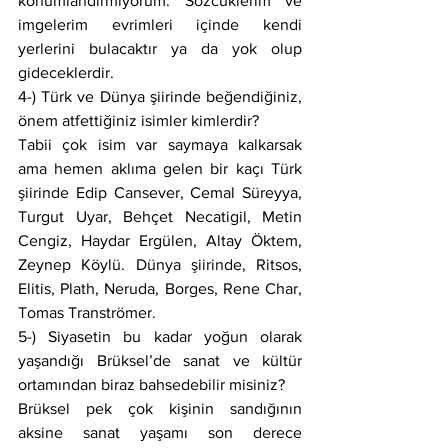
konumlandırmıyorum. Sözcüklerim ve 
imgelerim evrimleri içinde kendi 
yerlerini bulacaktır ya da yok olup 
gideceklerdir.
4-) Türk ve Dünya şiirinde beğendiğiniz, 
önem atfettiğiniz isimler kimlerdir?
Tabii çok isim var saymaya kalkarsak 
ama hemen aklıma gelen bir kaçı Türk 
şiirinde Edip Cansever, Cemal Süreyya, 
Turgut Uyar, Behçet Necatigil, Metin 
Cengiz, Haydar Ergülen, Altay Öktem, 
Zeynep Köylü. Dünya şiirinde, Ritsos, 
Elitis, Plath, Neruda, Borges, Rene Char, 
Tomas Tranströmer.
5-) Siyasetin bu kadar yoğun olarak 
yaşandığı Brüksel’de sanat ve kültür 
ortamından biraz bahsedebilir misiniz?
Brüksel pek çok kişinin sandığının 
aksine sanat yaşamı son derece 