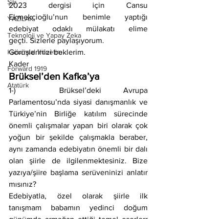
Şiir
2023 dergisi için Cansu 
Ekmekçioğlu’nun benimle yaptığı 
YAZILAR
edebiyat odaklı mülakatı elime 
Teknoloji ve Yapay Zeka
geçti. Sizlerle paylaşıyorum.
Kurumsal Yönetim
Görüşlerinizi beklerim.
Kader
Forward 1919
Brüksel’den Kafka’ya
Atatürk
1-)  Brüksel’deki Avrupa 
Parlamentosu’nda siyasi danışmanlık ve 
Türkiye’nin Birliğe katılım sürecinde 
önemli çalışmalar yapan biri olarak çok 
yoğun bir şekilde çalışmakla beraber, 
aynı zamanda edebiyatın önemli bir dalı 
olan şiirle de ilgilenmektesiniz. Bize 
yazıya/şiire başlama serüveninizi anlatır 
mısınız?
Edebiyatla, özel olarak şiirle ilk 
tanışmam babamın yedinci doğum 