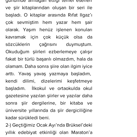
günümde armağan ettiği temel eserlerr 
ve şiir kitaplarından oluşan bir seri ile 
başladı. O kitaplar arasında Rıfat Ilgaz’ı 
çok sevmiştim hem yazar hem şair 
olarak. Yaşım henüz işlenen konuları 
kavramak için çok küçük olsa da 
sözcüklerin çağrısını duymuştum. 
Okuduğum şiirleri ezberlemeye çalışır 
fakat bir türlü başarılı olmazdım, hala da 
olamam. Daha sonra şiire olan ilgim iyice 
arttı. Yavaş yavaş yazmaya başladım,  
kendi dilimi, dizelerimi keşfetmeye 
başladım.  İlkokul ve ortaokulda okul 
gazetesine yazılan şiirler ve yazılar daha 
sonra şiir dergilerine, bir kitaba ve 
üniversite yıllarında da şiir dergiciliğine 
kadar sürükledi beni.
2-) Geçtiğimiz Ocak Ayı’nda Brüksel’deki 
yıllık edebiyat etkinliği olan Maraton’a 