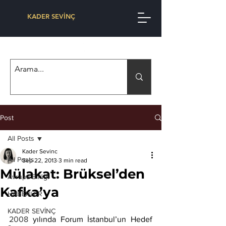
KADER SEVİNÇ
Post
All Posts
Kader Sevinc
All Posts
Sep 22, 2013
3 min read
Mülakat: Brüksel’den
Avrupa Birliği
Kafka’ya
HABERLER
KADER SEVİNÇ
2008 
yılında Forum İstanbul’un Hedef 