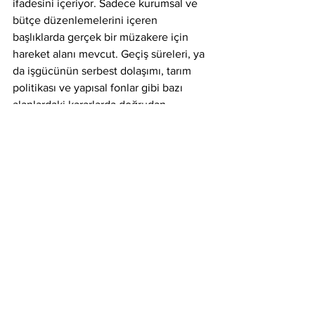
ifadesini içeriyor. Sadece kurumsal ve 
bütçe düzenlemelerini içeren 
başlıklarda gerçek bir müzakere için 
hareket alanı mevcut. Geçiş süreleri, ya 
da işgücünün serbest dolaşımı, tarım 
politikası ve yapısal fonlar gibi bazı 
alanlardaki kararlarda doğrudan 
müzakereler olabilecek.
AB hedefine nasıl ulaşırız?
AB’nin Türkiye’ye genişleme süreci 
ancak müzakerelerin verimli hale 
getirilmesiyle mümkün. Bunun için 
gerekli şartlar arasında şunları özellikle 
vurgulamak istiyorum:
1. Türkiye’nin tam üyelik konusundaki 
kararlılığının teyidi. Bu yalnızca sözlerle 
değil, ölçülebilir hedeflerle 
tanımlanmalı. AB standartlarında yaşam 
şartları için reform sürecine ivme 