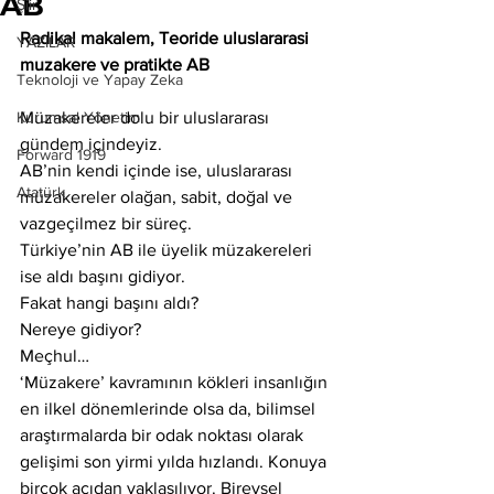
AB
Şiir
Radikal makalem, Teoride uluslararasi 
YAZILAR
muzakere ve pratikte AB
Teknoloji ve Yapay Zeka
Kurumsal Yönetim
Müzakereler dolu bir uluslararası 
gündem içindeyiz.
Forward 1919
AB’nin kendi içinde ise, uluslararası 
Atatürk
müzakereler olağan, sabit, doğal ve 
vazgeçilmez bir süreç.
Türkiye’nin AB ile üyelik müzakereleri 
ise aldı başını gidiyor.
Fakat hangi başını aldı?
Nereye gidiyor?
Meçhul…
‘Müzakere’ kavramının kökleri insanlığın 
en ilkel dönemlerinde olsa da, bilimsel 
araştırmalarda bir odak noktası olarak 
gelişimi son yirmi yılda hızlandı. Konuya 
birçok açıdan yaklaşılıyor. Bireysel 