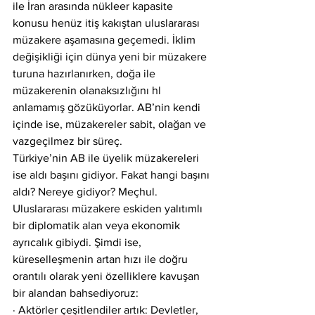
ile İran arasında nükleer kapasite 
konusu henüz itiş kakıştan uluslararası 
müzakere aşamasına geçemedi. İklim 
değişikliği için dünya yeni bir müzakere 
turuna hazırlanırken, doğa ile 
müzakerenin olanaksızlığını hl 
anlamamış gözüküyorlar. AB’nin kendi 
içinde ise, müzakereler sabit, olağan ve 
vazgeçilmez bir süreç.
Türkiye’nin AB ile üyelik müzakereleri 
ise aldı başını gidiyor. Fakat hangi başını 
aldı? Nereye gidiyor? Meçhul.
Uluslararası müzakere eskiden yalıtımlı 
bir diplomatik alan veya ekonomik 
ayrıcalık gibiydi. Şimdi ise, 
küreselleşmenin artan hızı ile doğru 
orantılı olarak yeni özelliklere kavuşan 
bir alandan bahsediyoruz:
· Aktörler çeşitlendiler artık: Devletler, 