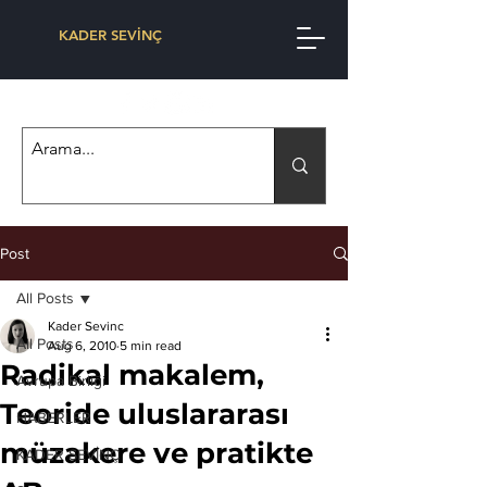
KADER SEVİNÇ
Post
All Posts
Kader Sevinc
All Posts
Aug 6, 2010
5 min read
Radikal makalem,
Avrupa Birliği
Teoride uluslararası
HABERLER
müzakere ve pratikte
KADER SEVİNÇ