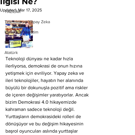
İlgisi Ne?
Şiir
Updated:
Mar 17, 2025
YAZILAR
Teknoloji ve Yapay Zeka
Kurumsal Yönetim
Forward 1919
Atatürk
Teknoloji dünyası ne kadar hızla 
ilerliyorsa, demokrasi de onun hızına 
yetişmek için evriliyor. Yapay zeka ve 
ileri teknolojiler, hayatın her alanında 
büyülü bir dokunuşla pozitif ama riskler 
de içeren değişimler yaratıyorlar. Ancak 
bizim Demokrasi 4.0 hikayemizde 
kahraman sadece teknoloji değil. 
Yurttaşların demokrasideki rolleri de 
dönüşüyor ve bu değişim hikayesinin 
başrol oyuncuları aslında yurttaşlar 