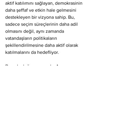
aktif katılımını sağlayan, demokrasinin 
daha şeffaf ve etkin hale gelmesini 
destekleyen bir vizyona sahip. Bu, 
sadece seçim süreçlerinin daha adil 
olmasını değil, aynı zamanda 
vatandaşların politikaların 
şekillendirilmesine daha aktif olarak 
katılmalarını da hedefliyor.
Bu yolculuğun sonunda, Avrupa 
Birliği'nin Yapay Zeka Yasası ve 
Demokrasi 4.0'ın vizyonu birleşiyor. Bu 
iki kavram, yapay zeka ve ileri 
teknolojilerin potansiyelini maksimize 
ederken, aynı zamanda demokratik 
değerlerin ve vatandaşların katılımının 
korunmasını sağlıyor. Bu vizyon, sadece 
Avrupa'nın değil, tüm dünyanın 
demokrasi anlayışını ve uygulamalarını 