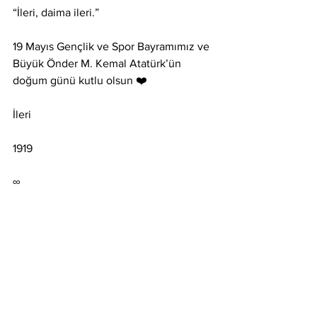
“İleri, daima ileri.”
19 Mayıs Gençlik ve Spor Bayramımız ve 
Büyük Önder M. Kemal Atatürk’ün 
doğum günü kutlu olsun ❤️
İleri
1919
∞
Kader Sevinç
Türkiye
Kader Sevinc
liderlik
Atatürk
Mustafa Kemal Atatürk
19 Mayıs
KADER SEVİNÇ
Atatürk