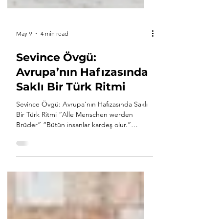
May 9
4 min read
Sevince Övgü:
Avrupa’nın Hafızasında
Saklı Bir Türk Ritmi
Sevince Övgü: Avrupa’nın Hafızasında Saklı
Bir Türk Ritmi “Alle Menschen werden
Brüder” “Bütün insanlar kardeş olur.”
Friedrich Schiller, Ode an die Freude
(Sevince Övgü) Taşların, Dillerin ve Hafızanın
Avrupa’sı Mayıs ayı Avrupa’ya başka gelir.
Paris’te meydanlara, Roma’da taş duvarlara,
Viyana’da eski senfoni salonlarına, Brüksel’de