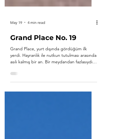
May 19
4 min read
Grand Place No. 19
Grand Place, yurt dışında gördüğüm ilk
yerdi. Hayranlık ile nutkun tutulması arasında
asılı kalmış bir an. Bir meydandan fazlasıydı
bu. Taşa dönüşmüş bir hafıza gibiydi. Kader
bu ya, Brüksel benim için yalnızca ziyaret
edilen bir kent değil, bir hayata dönüştü.
Yirmi bir yıl… Telkârî ustalarının gümüş
işlemeleri gibi, ömrümün içine usulca, ince
ince işlenmiş bir zaman parçası. Avrupa’daki
pek çok ana meydanın aksine, Grand
Place’ın ortasında bir kilise yoktur. Bu yönüyl