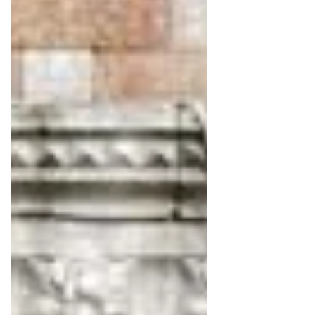
AB'nin koridorlarına, İstanbul’da Boğaz’a
aynı mevsim dokunur. Farklı diller birbirine
karışır, eski savaşların yorgunluğunu taşıyan
şehi